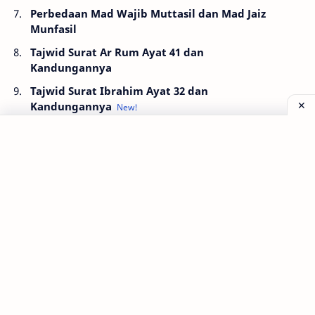
Perbedaan Mad Wajib Muttasil dan Mad Jaiz
Munfasil
Tajwid Surat Ar Rum Ayat 41 dan
Kandungannya
Tajwid Surat Ibrahim Ayat 32 dan
Kandungannya
New!
Zona Santri
Belajarlah Bahasa Arab dan Tajwid Untuk Pemula
Sampai Mahir.
Help & Support
About