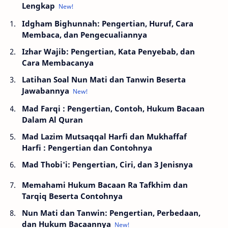
Lengkap
New!
Idgham Bighunnah: Pengertian, Huruf, Cara
Membaca, dan Pengecualiannya
Izhar Wajib: Pengertian, Kata Penyebab, dan
Cara Membacanya
Latihan Soal Nun Mati dan Tanwin Beserta
Jawabannya
New!
Mad Farqi : Pengertian, Contoh, Hukum Bacaan
Dalam Al Quran
Mad Lazim Mutsaqqal Harfi dan Mukhaffaf
Harfi : Pengertian dan Contohnya
Mad Thobi'i: Pengertian, Ciri, dan 3 Jenisnya
Memahami Hukum Bacaan Ra Tafkhim dan
Tarqiq Beserta Contohnya
Nun Mati dan Tanwin: Pengertian, Perbedaan,
dan Hukum Bacaannya
New!