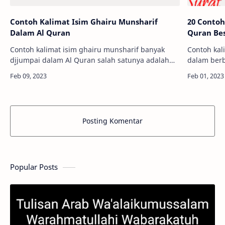
Contoh Kalimat Isim Ghairu Munsharif
20 Contoh
Dalam Al Quran
Quran Bes
Contoh kalimat isim ghairu munsharif banyak
Contoh kal
dijumpai dalam Al Quran salah satunya adalah
dalam berb
قَالَ يٰهٰرُوْنُ مَا مَنَعَكَ اِذْ رَاَيْتَهُمْ ضَلُّوْٓ dalam surat Taha
dalam Al Q
ayat 92. Dalam ay…
Posting Komentar
Popular Posts