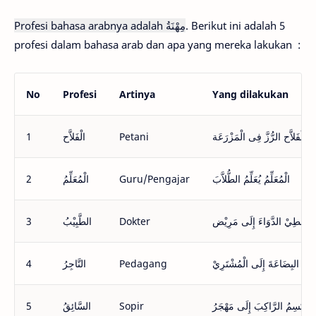
Profesi bahasa arabnya adalah مِهْنَةُ
. Berikut ini adalah 5
profesi dalam bahasa arab dan apa yang mereka lakukan :
No
Profesi
Artinya
Yang dilakukan
1
الْفَلاَّح
Petani
َعُ الْفَلاَّح الرُّزَّ فِى الْمَزْرَعَة
2
الْمُعَلِّمُ
Guru/Pengajar
الْمُعَلِّمُ يُعَلِّمُ الطُّلاَّبَ
3
الطَّبِيْبُ
Dokter
بُ يُعْطِيْ الدَّوَاءَ إِلَى مَرِيْض
4
التَّاجِرُ
Pedagang
يَبِيْعُ البِضَاعَةَ إِلَى الْمُشْتَرِيْ
5
السَّائِقُ
Sopir
 يَقْتَسِمُ الرَّاكِبَ إِلَى مَهْجَرُ