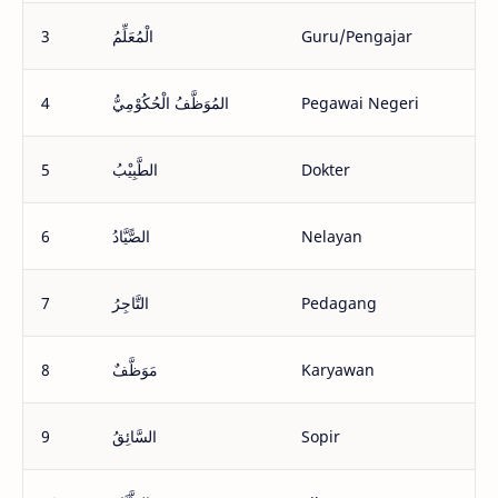
3
الْمُعَلِّمُ
Guru/Pengajar
4
المُوَظَّفُ الْحُكُوْمِيُّ
Pegawai Negeri
5
الطَّبِيْبُ
Dokter
6
الصًّيَّادُ
Nelayan
7
التَّاجِرُ
Pedagang
8
مَوَظَّفٌ
Karyawan
9
السَّائِقُ
Sopir