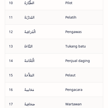
10
الطَّيَّارَةُ
Pilot
11
المُدَرَّبَةُ
Pelatih
12
الْمُرَاقِبةُ
Pengawas
13
البَنَّاءَةُ
Tukang batu
14
الَّلحَّامَةُ
Penjual daging
15
المَلاَّحَةُ
Pelaut
16
مَحَامِيةُ
Pengacara
17
صَحَافِيةُ
Wartawan