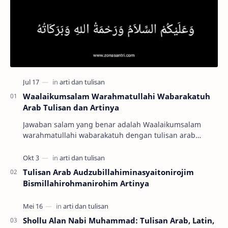
Waalaikumsalam Warahmatullahi Wabarakatuh
Arab Tulisan dan Artinya
Jawaban salam yang benar adalah Waalaikumsalam
warahmatullahi wabarakatuh dengan tulisan arab
وَعَلَيْكُمْ السَّلاَمُ وَرَحْمَةُ اللهِ وَبَرَكَاتُهُ …
Tulisan Arab Audzubillahiminasyaitonirojim
Bismillahirohmanirohim Artinya
Shollu Alan Nabi Muhammad: Tulisan Arab, Latin,