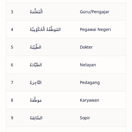
3
الْمُعَلِّمَةُ
Guru/Pengajar
4
المُوَظَّفُةُ الْحُكُوْمِيَّةُ
Pegawai Negeri
5
الطَّبِيْبَةُ
Dokter
6
الصًّيَّادَةُ
Nelayan
7
التَّاجِرَةُ
Pedagang
8
مَوَظَّفَةُ
Karyawan
9
السَّائِقَةُ
Sopir