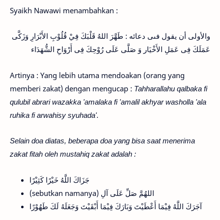
Syaikh Nawawi menambahkan :
والأولى أن يقول فىى دعائه : طَهَّرَ اللهُ قَلْبَكَ فِيْ قُلُوْبِ الأَبْرَارِ وَزَكَّى
عَمَلَكَ فِى عَمَلِ الأَخْيَار وَ صَلَّى عَلَى رُوْحِكَ فِى أَرْوَاحِ الشُّهَدَاء
Artinya : Yang lebih utama mendoakan (orang yang
memberi zakat) dengan mengucap :
Tahharallahu qalbaka fi
qulubil abrari wazakka 'amalaka fi 'amalil akhyar washolla 'ala
ruhika fi arwahisy syuhada'.
Selain doa diatas, beberapa doa yang bisa saat menerima
zakat fitah oleh mustahiq zakat adalah :
جَزَاكَ اللَّهُ خَيْرًا كَثِيْرًا
(sebutkan namanya) اللهُمَّ صَلِّ عَلَى آلِ
آجَرَكَ اللَّهُ فِيْمَا أَعْطَيْتَ وَبَارَكَ فِيْمَا أَبْقَيْتَ وَجَعَلَهُ لَكَ طَهُوْرًا