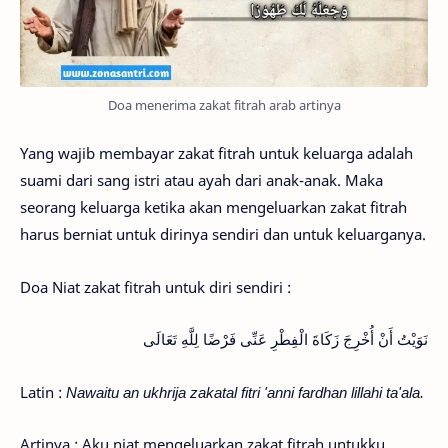
Doa menerima zakat fitrah arab artinya
Yang wajib membayar zakat fitrah untuk keluarga adalah
suami dari sang istri atau ayah dari anak-anak. Maka
seorang keluarga ketika akan mengeluarkan zakat fitrah
harus berniat untuk dirinya sendiri dan untuk keluarganya.
Doa Niat zakat fitrah untuk diri sendiri :
نَوَيْتُ أَنْ أُخْرِجَ زَكَاةَ الْفِطْرِ عَنِّى فَرْضًا لِلَّهِ تَعَالَى
Latin :
Nawaitu an ukhrija zakatal fitri 'anni fardhan lillahi ta'ala.
Artinya : Aku niat mengeluarkan zakat fitrah untukku,