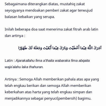
Sebagaimana diterangkan diatas, mustahiq zakat
seyogyanya mendoakan pemberi zakat agar terwujud
balasan kebaikan yang serupa.
Inilah beberapa doa saat menerima zakat fitrah arab latin
dan artinya :
آجَرَكَ اللَّهُ فِيْمَا أَعْطَيْتَ وَبَارَكَ فِيْمَا أَبْقَيْتَ وَجَعَلَهُ لَكَ طَهُوْرًا
Latin :
Ajarakallahu fima a'thaita wabaraka fima abqaita
waja'alahu laka thahuran.
Artinya : Semoga Allah memberikan pahala atas apa yang
telah engkau berikan dan semoga Allah memberikan
keberkahan atas harta yang telah engkau simpan dan
menjadikannya sebagai penyuci(pembersih) bagimu.