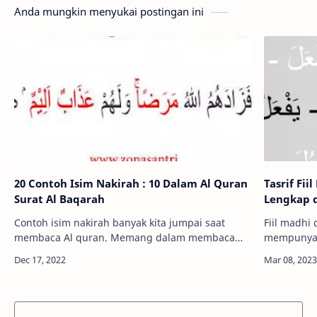
Anda mungkin menyukai postingan ini
20 Contoh Isim Nakirah : 10 Dalam Al Quran
Tasrif Fii
Surat Al Baqarah
Lengkap d
Contoh isim nakirah banyak kita jumpai saat
Fiil madhi
membaca Al quran. Memang dalam membaca
mempunyai 2
alquran harus tartil dan sesuai tajwid, tetapi
lughowi. Ta
dalam mengkaji arti dari ayat alquran harus
adalah per
menget…