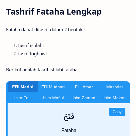
Tashrif Fataha Lengkap
Fataha dapat ditasrif dalam 2 bentuk :
tasrif istilahi
tasrif lughawi
Berikut adalah tasrif istilahi fataha
Fi'il Madhi
Fi'il Mudhari'
Fi'il Amar
Mashdar
Isim Fa'il
Isim Maf'ul
Isim Zaman
Isim Makan
Copy
فَتَحَ
Fataha