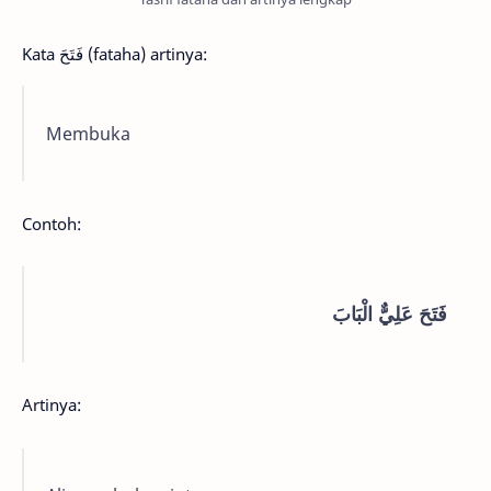
Kata فَتَحَ (fataha) artinya:
Membuka
Contoh:
فَتَحَ عَلِيٌّ الْبَابَ
Artinya: