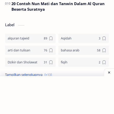
20 Contoh Nun Mati dan Tanwin Dalam Al Quran
Beserta Suratnya
Label
alquran tajwid
Aqidah
arti dan tulisan
bahasa arab
Dzikir dan Sholawat
fiqih
idul adha
Imam Syafii
keutamaan
Kisah
muharram
Nabi Muhammad SAW
Zona Santri
nikah
Pengetahuan Islam