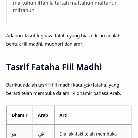
maftuhun iftah la taftah maftahun maftahun
miftahun
Adapun Tasrif lughawi fataha yang biasa dicari adalah
bentuk fiil madhi, mudhori dan amr.
Tasrif Fataha Fiil Madhi
Berikut adalah tasrif fi'il madhi kata فَتَحَ (fataha) yang
berarti telah membuka dalam 14 dhamir bahasa Arab.
Dhamir
Arab
Arti
هو
فَتَحَ
Dia laki-laki telah membuka