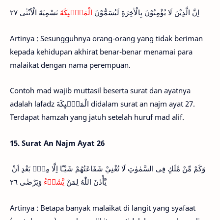
اِنَّ الَّذِيْنَ لَا يُؤْمِنُوْنَ بِالْاٰخِرَةِ لَيُسَمُّوْنَ
الْمَلٰۤىِٕكَةَ
تَسْمِيَةَ الْاُنْثٰى ٢٧
Artinya : Sesungguhnya orang-orang yang tidak beriman
kepada kehidupan akhirat benar-benar menamai para
malaikat dengan nama perempuan.
Contoh mad wajib muttasil beserta surat dan ayatnya
adalah lafadz الْمَلٰۤىِٕكَةَ didalam surat an najm ayat 27.
Terdapat hamzah yang jatuh setelah huruf mad alif.
15.
Surat An Najm Ayat 26
وَكَمْ مِّنْ مَّلَكٍ فِى السَّمٰوٰتِ لَا تُغْنِيْ شَفَاعَتُهُمْ شَيْـًٔا اِلَّا مِنْۢ بَعْدِ اَنْ
يَّأْذَنَ اللّٰهُ لِمَنْ
يَّشَاۤءُ
وَيَرْضٰى ٢٦
Artinya : Betapa banyak malaikat di langit yang syafaat