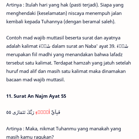
Artinya : Itulah hari yang hak (pasti terjadi). Siapa yang
menghendaki (keselamatan) niscaya menempuh jalan
kembali kepada Tuhannya (dengan beramal saleh).
Contoh mad wajib muttasil beserta surat dan ayatnya
adalah kalimat شَاۤءَ dalam surat an Naba' ayat 39. شَاۤءَ
merupakan fiil madhi yang menandakan bahwa lafadz
tersebut satu kalimat. Terdapat hamzah yang jatuh setelah
huruf mad alif dan masih satu kalimat maka dinamakan
bacaan mad wajib muttasil.
11.
Surat An Najm Ayat 55
فَبِاَيِّ
اٰلَاۤءِ
رَبِّكَ تَتَمَارٰى ٥٥
Artinya : Maka, nikmat Tuhanmu yang manakah yang
masih kamu ragukan?