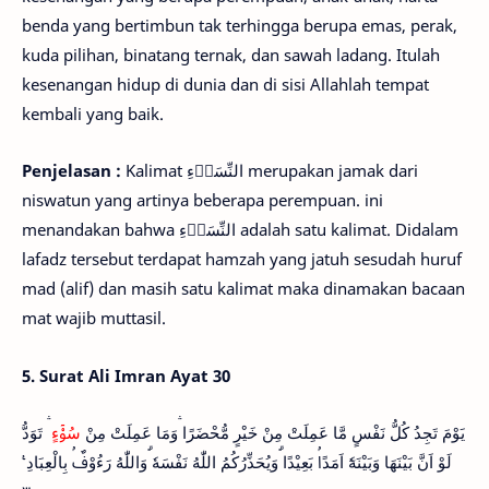
benda yang bertimbun tak terhingga berupa emas, perak,
kuda pilihan, binatang ternak, dan sawah ladang. Itulah
kesenangan hidup di dunia dan di sisi Allahlah tempat
kembali yang baik.
Penjelasan :
Kalimat النِّسَاۤءِ merupakan jamak dari
niswatun yang artinya beberapa perempuan. ini
menandakan bahwa النِّسَاۤءِ adalah satu kalimat. Didalam
lafadz tersebut terdapat hamzah yang jatuh sesudah huruf
mad (alif) dan masih satu kalimat maka dinamakan bacaan
mat wajib muttasil.
5. Surat Ali Imran Ayat 30
يَوْمَ تَجِدُ كُلُّ نَفْسٍ مَّا عَمِلَتْ مِنْ خَيْرٍ مُّحْضَرًا ۛوَمَا عَمِلَتْ مِنْ
سُوْۤءٍ
ۛ تَوَدُّ
لَوْ اَنَّ بَيْنَهَا وَبَيْنَهٗٓ اَمَدًاۢ بَعِيْدًا ۗوَيُحَذِّرُكُمُ اللّٰهُ نَفْسَهٗ ۗوَاللّٰهُ رَءُوْفٌۢ بِالْعِبَادِ ࣖ