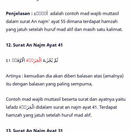
Penjelasan :
اٰلَاۤءِ adalah contoh mad wajib muttasil
dalam surat An najm' ayat 55 dimana terdapat hamzah
yang jatuh setelah huruf mad alif dan masih satu kalimat.
12.
Surat An Najm Ayat 41
ثُمَّ يُجْزٰىهُ
الْجَزَاۤءَ
الْاَوْفٰىۙ ٤١
Artinya : kemudian dia akan diberi balasan atas (amalnya)
itu dengan balasan yang paling sempurna,
Contoh mad wajib muttasil beserta surat dan ayatnya yaitu
lafadz الْجَزَاۤءَ didalam surat an najm ayat 41. Terdapat
hamzah yang jatuh setelah huruf mad alif.
13.
Surat An Najm Ayat 31