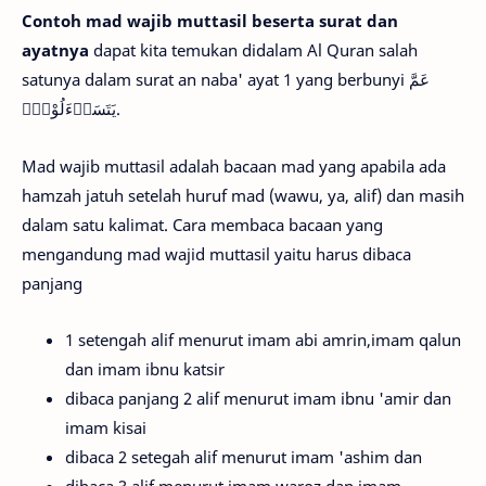
Contoh mad wajib muttasil beserta surat dan
ayatnya
dapat kita temukan didalam Al Quran salah
satunya dalam surat an naba' ayat 1 yang berbunyi عَمَّ
يَتَسَاۤءَلُوْنَۚ.
Mad wajib muttasil adalah bacaan mad yang apabila ada
hamzah jatuh setelah huruf mad (wawu, ya, alif) dan masih
dalam satu kalimat. Cara membaca bacaan yang
mengandung mad wajid muttasil yaitu harus dibaca
panjang
1 setengah alif menurut imam abi amrin,imam qalun
dan imam ibnu katsir
dibaca panjang 2 alif menurut imam ibnu 'amir dan
imam kisai
dibaca 2 setegah alif menurut imam 'ashim dan