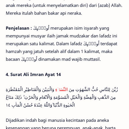
anak mereka (untuk menyelamatkan diri) dari (azab) Allah.
Mereka itulah bahan bakar api neraka.
Penjelasan :
اُولٰۤىِٕكَ merupakan isim isyarah yang
mempunyai musyar ilaih jamak mudzakar dan lafadz ini
merupakan satu kalimat. Dalam lafadz اُولٰۤىِٕكَ terdapat
hamzah yang jatuh setelah alif dalam 1 kalimat, maka
bacaan اُولٰۤىِٕكَ dinamakan mad wajib muttasil.
4. Surat Ali Imran Ayat 14
زُيِّنَ لِلنَّاسِ حُبُّ الشَّهَوٰتِ مِنَ
النِّسَاۤءِ
وَالْبَنِيْنَ وَالْقَنَاطِيْرِ الْمُقَنْطَرَةِ
مِنَ الذَّهَبِ وَالْفِضَّةِ وَالْخَيْلِ الْمُسَوَّمَةِ وَالْاَنْعَامِ وَالْحَرْثِ ۗ ذٰلِكَ مَتَاعُ
الْحَيٰوةِ الدُّنْيَا ۗوَاللّٰهُ عِنْدَهٗ حُسْنُ الْمَاٰبِ ١٤
Dijadikan indah bagi manusia kecintaan pada aneka
kesenangan yang berupa perempuan, anak-anak, harta