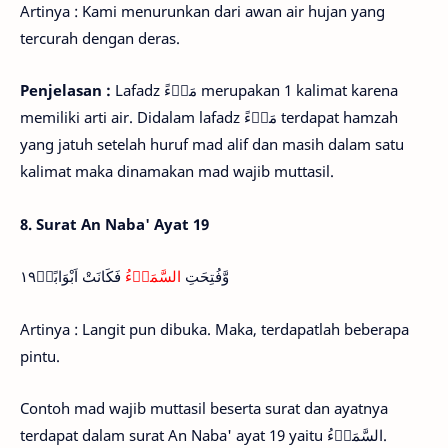
Artinya : Kami menurunkan dari awan air hujan yang
tercurah dengan deras.
Penjelasan :
Lafadz مَاۤءً merupakan 1 kalimat karena
memiliki arti air. Didalam lafadz مَاۤءً terdapat hamzah
yang jatuh setelah huruf mad alif dan masih dalam satu
kalimat maka dinamakan mad wajib muttasil.
8. Surat An Naba' Ayat 19
وَّفُتِحَتِ
السَّمَاۤءُ
فَكَانَتْ اَبْوَابًاۙ١٩
Artinya : Langit pun dibuka. Maka, terdapatlah beberapa
pintu.
Contoh mad wajib muttasil beserta surat dan ayatnya
terdapat dalam surat An Naba' ayat 19 yaitu السَّمَاۤءُ.