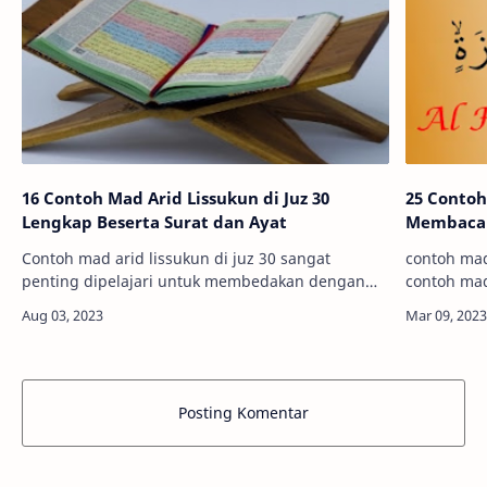
16 Contoh Mad Arid Lissukun di Juz 30
25 Contoh
Lengkap Beserta Surat dan Ayat
Membaca 
Contoh mad arid lissukun di juz 30 sangat
contoh ma
penting dipelajari untuk membedakan dengan
contoh mad
bacaan mad thobi'i yang berada di juz
tajwid? Art
30.Perhatikan ayat berikut ini مِنَ الْجِنَّةِ وَالنَّاسِ…
beserta ar
Posting Komentar