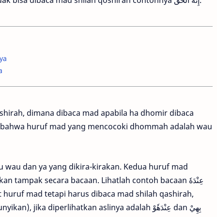
ya
a
shirah, dimana dibaca mad apabila ha dhomir dibaca
u bahwa huruf mad yang mencocoki dhommah adalah wau
itu wau dan ya yang dikira-kirakan. Kedua huruf mad
 tampak secara bacaan. Lihatlah contoh bacaan عِنْدَهٗ
karena huruf madnya dikira-kirakan(disembunyikan), jika diperlihatkan aslinya adalah عِنْدَهٗوْ dan بِهِيْ