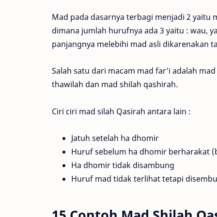
Mad pada dasarnya terbagi menjadi 2 yaitu m
dimana jumlah hurufnya ada 3 yaitu : wau, y
panjangnya melebihi mad asli dikarenakan t
Salah satu dari macam mad far'i adalah mad s
thawilah dan mad shilah qashirah.
Ciri ciri mad silah Qasirah antara lain :
Jatuh setelah ha dhomir
Huruf sebelum ha dhomir berharakat (
Ha dhomir tidak disambung
Huruf mad tidak terlihat tetapi disemb
15 Contoh Mad Shilah Qa