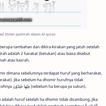
ad Shilah qashirah dalam Al-quran
erupa tambahan dan dikira-kirakan yang jatuh setelah
rah adalah 2 harakat (ketukan) atau biasa disebut
mah atau kasrah.
mir dimana sebelumnya terdapat huruf yang berharakat,
berharakat maka tidak ada bacaan mad, contohnya فِيْهَا خٰلِدُوْنَ (sebelum ha berupa ya sukun).
h adalah huruf setelah ha dhomir tidak disambung, jika
huruf setelah ha dhomir disambung maka tidak bisa dibaca mad shilah qoshirah contohnya إِنَّهُ الحَقُّ.