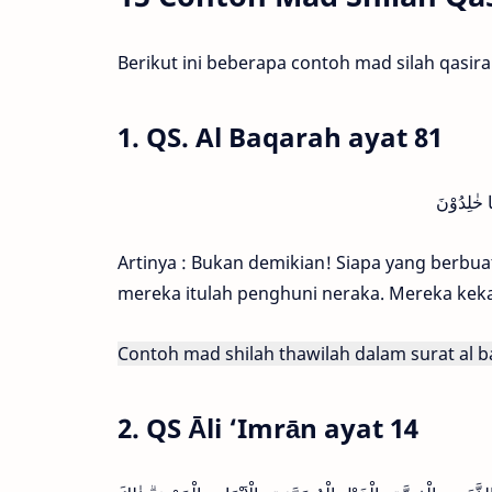
Berikut ini beberapa contoh mad silah qasir
1. QS. Al Baqarah ayat 81
ا خٰلِدُوْنَ
Artinya : Bukan demikian! Siapa yang berb
mereka itulah penghuni neraka. Mereka keka
Contoh mad shilah thawilah dalam surat al 
2. QS Āli ‘Imrān ayat 14