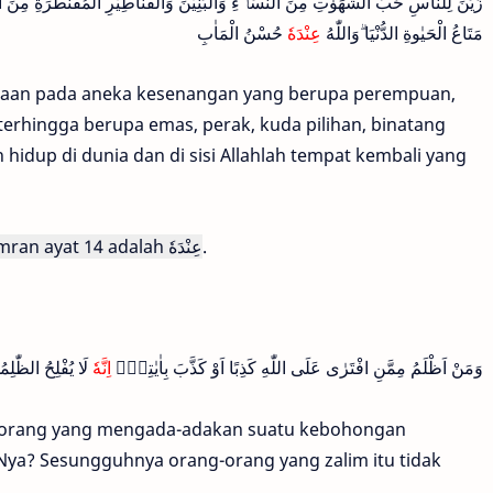
زُيِّنَ لِلنَّاسِ حُبُّ الشَّهَوٰتِ مِنَ النِّسَاۤءِ وَالْبَنِيْنَ وَالْقَنَاطِيْرِ الْمُقَنْطَرَةِ مِنَ ال
مَتَاعُ الْحَيٰوةِ الدُّنْيَا ۗوَاللّٰهُ
عِنْدَهٗ
حُسْنُ الْمَاٰبِ
intaan pada aneka kesenangan yang berupa perempuan,
terhingga berupa emas, perak, kuda pilihan, binatang
hidup di dunia dan di sisi Allahlah tempat kembali yang
imran ayat 14 adalah
عِنْدَهٗ
.
وَمَنْ اَظْلَمُ مِمَّنِ افْتَرٰى عَلَى اللّٰهِ كَذِبًا اَوْ كَذَّبَ بِاٰيٰتِهٖۗ
اِنَّهٗ
لَا يُفْلِحُ الظّٰلِم
ada orang yang mengada-adakan suatu kebohongan
Nya? Sesungguhnya orang-orang yang zalim itu tidak