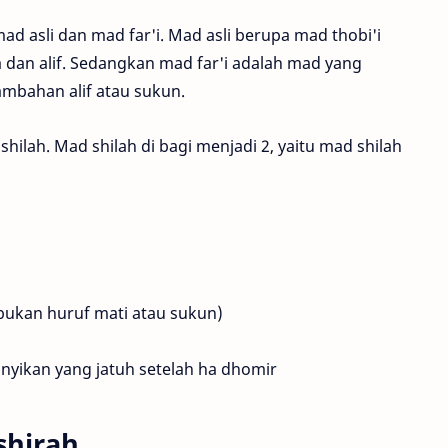
ad asli dan mad far'i. Mad asli berupa mad thobi'i
a dan alif. Sedangkan mad far'i adalah mad yang
ambahan alif atau sukun.
hilah. Mad shilah di bagi menjadi 2, yaitu mad shilah
bukan huruf mati atau sukun)
unyikan yang jatuh setelah ha dhomir
shirah