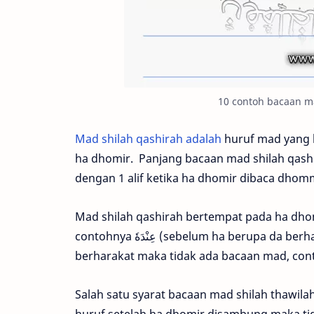
10 contoh bacaan m
Mad shilah qashirah adalah
huruf mad yang b
ha dhomir. Panjang bacaan mad shilah qashi
dengan 1 alif ketika ha dhomir dibaca dhom
Mad shilah qashirah bertempat pada ha dho
contohnya عِنْدَهٗ (sebelum ha berupa da berharakat). Jika sebelum ha dhomir hurufnya tidak
Salah satu syarat bacaan mad shilah thawila