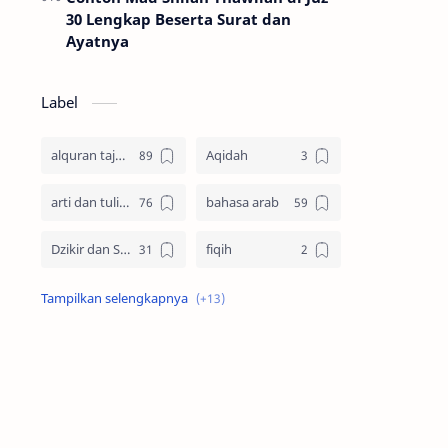
30 Lengkap Beserta Surat dan
Ayatnya
Label
alquran tajwid
Aqidah
arti dan tulisan
bahasa arab
Dzikir dan Sholawat
fiqih
idul adha
Imam Syafii
keutamaan
Kisah
muharram
Nabi Muhammad SAW
nikah
Pengetahuan Islam