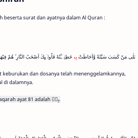
ah beserta surat dan ayatnya dalam Al Quran :
بَلٰى مَنْ كَسَبَ سَيِّئَةً وَّاَحَاطَتْ
بِهٖ
خَطِيْۤـَٔتُهٗ فَاُولٰۤىِٕكَ اَصْحٰبُ النَّارِ ۚ هُمْ فِيْهَ
uat keburukan dan dosanya telah menenggelamkannya,
l di dalamnya.
baqarah ayat 81 adalah
بِهٖ.