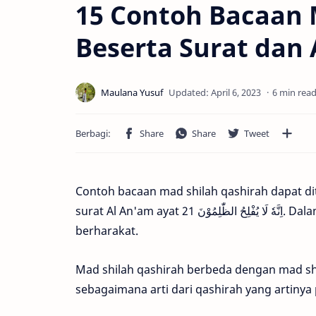
15 Contoh Bacaan 
Beserta Surat dan
6 min rea
Contoh bacaan mad shilah qashirah dapat di
surat Al An'am ayat 21 اِنَّهٗ لَا يُفْلِحُ الظّٰلِمُوْنَ. Dalam lafadz اِنَّهٗ terdapat ha dhomir yang jatuh setelah huruf
berharakat.
Mad shilah qashirah berbeda dengan mad sh
sebagaimana arti dari qashirah yang artiny