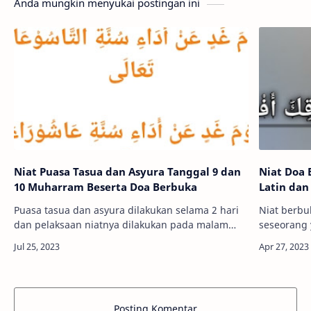
Anda mungkin menyukai postingan ini
Niat Puasa Tasua dan Asyura Tanggal 9 dan
Niat Doa 
10 Muharram Beserta Doa Berbuka
Latin dan
Puasa tasua dan asyura dilakukan selama 2 hari
Niat berbu
dan pelaksaan niatnya dilakukan pada malam
seseorang 
hari tanggal 9 dan 10 muharram. Puasa bulan
selesai be
muharram merupakan puasa yang paling utam…
setelah ra
Posting Komentar