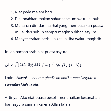
Niat pada malam hari
Disunnahkan makan sahur sebelum waktu subuh
Menahan diri dari hal-hal yang membatalkan puasa
mulai dari subuh sampai maghrib dihari asyura
Menyegerakan berbuka ketika tiba waktu maghrib
Inilah bacaan arab niat puasa asyura :
نَوَيْتُ صَوْمَ غَدٍ عَنْ أَدَاءِ سُنَّةِ عَاشُوْرَاءَ سُنَّةً لِلَّهِ تَعَالَى
Latin :
Nawaitu shauma ghadin an ada'i sunnati asyura'a
sunnatan lillahi ta'ala.
Artinya : Aku niat puasa besok, menunaikan kesunahan
hari asyura sunnah karena Allah ta'ala.