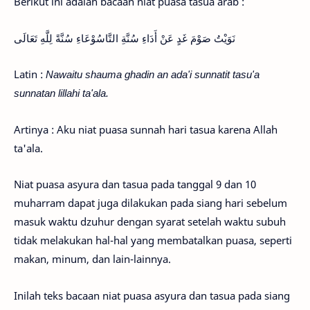
Berikut ini adalah bacaan niat puasa tasua arab :
نَوَيْتُ صَوْمَ غَدٍ عَنْ أَدَاءِ سُنَّةِ التَّاسُوْعَاءِ سُنَّةً لِلَّهِ تَعَالَى
Latin :
Nawaitu shauma ghadin an ada'i sunnatit tasu'a
sunnatan lillahi ta'ala.
Artinya : Aku niat puasa sunnah hari tasua karena Allah
ta'ala.
Niat puasa asyura dan tasua pada tanggal 9 dan 10
muharram dapat juga dilakukan pada siang hari sebelum
masuk waktu dzuhur dengan syarat setelah waktu subuh
tidak melakukan hal-hal yang membatalkan puasa, seperti
makan, minum, dan lain-lainnya.
Inilah teks bacaan niat puasa asyura dan tasua pada siang