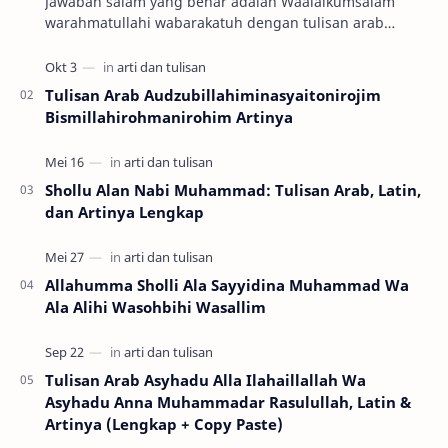
Jawaban salam yang benar adalah Waalaikumsalam
warahmatullahi wabarakatuh dengan tulisan arab
وَعَلَيْكُمْ السَّلاَمُ وَرَحْمَةُ اللهِ وَبَرَكَاتُهُ …
Tulisan Arab Audzubillahiminasyaitonirojim
Bismillahirohmanirohim Artinya
Shollu Alan Nabi Muhammad: Tulisan Arab, Latin,
dan Artinya Lengkap
Allahumma Sholli Ala Sayyidina Muhammad Wa
Ala Alihi Wasohbihi Wasallim
Tulisan Arab Asyhadu Alla Ilahaillallah Wa
Asyhadu Anna Muhammadar Rasulullah, Latin &
Artinya (Lengkap + Copy Paste)