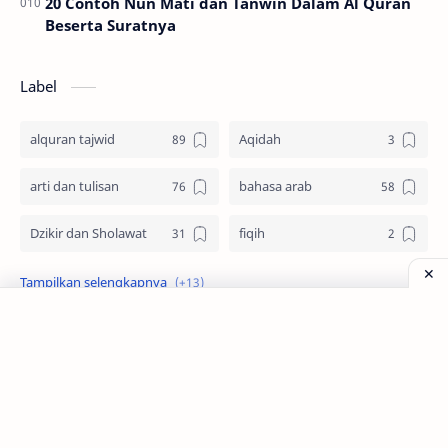
20 Contoh Nun Mati dan Tanwin Dalam Al Quran
Beserta Suratnya
Label
alquran tajwid
Aqidah
arti dan tulisan
bahasa arab
Dzikir dan Sholawat
fiqih
idul adha
Imam Syafii
keutamaan
Kisah
muharram
Nabi Muhammad SAW
Zona Santri
nikah
Pengetahuan Islam
Belajarlah Bahasa Arab dan Tajwid Untuk Pemula