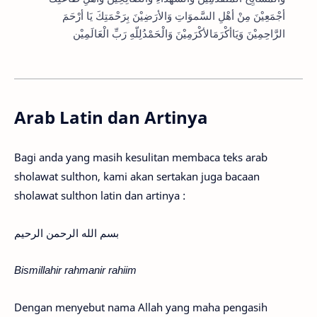
أجْمَعِيْنَ مِنْ أهْلِ السَّموَاتِ وَالأرَضِيْنَ بِرَحْمَتِكَ يَا أرْحَمَ
الرَّاحِمِيْنَ وَيَاأكْرَمَالأ­كْرَمِيْنَ وَالْحَمْدُلِلّ­هِ رَبِّ الْعَالَمِيْن
Arab Latin dan Artinya
Bagi anda yang masih kesulitan membaca teks arab
sholawat sulthon, kami akan sertakan juga bacaan
sholawat sulthon latin dan artinya :
بسم الله الرحمن الرحيم
Bismillahir rahmanir rahiim
Dengan menyebut nama Allah yang maha pengasih