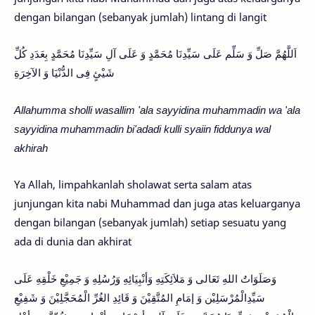
dengan bilangan (sebanyak jumlah) lintang di langit
اَللَّهُمَّ صَلِّ وَ سَلِّم عَلَى سَيِّدِنَا مُحَمَّدٍ وَ عَلَى آلِ سَيِّدِنَا مُحَمَّدٍ بِعَدَدِ كُلِّ
شَيْئٍ فِى الدُّنْيَا وَ الآخِرَةِ
Allahumma sholli wasallim 'ala sayyidina muhammadin wa 'ala
sayyidina muhammadin bi'adadi kulli syaiin fiddunya wal
akhirah
Ya Allah, limpahkanlah sholawat serta salam atas
junjungan kita nabi Muhammad dan juga atas keluarganya
dengan bilangan (sebanyak jumlah) setiap sesuatu yang
ada di dunia dan akhirat
وَصَلَوَاتُ اللهِ تَعَالى وَ مَلاَئِكَتِهِ وَأنْبِيَائِهِ وَرُسُلِهِ وَ جَمِيْعِ خَلْقِهِ عَلَى
سَيِّدِالْمُرْس­َلِيْن وَ إمَامِ المُتَّقِيْنَ وَ قَائِدِ الغُرِّ الْمُحَجَّلِيْن­َ وَ شَفِيْعِ