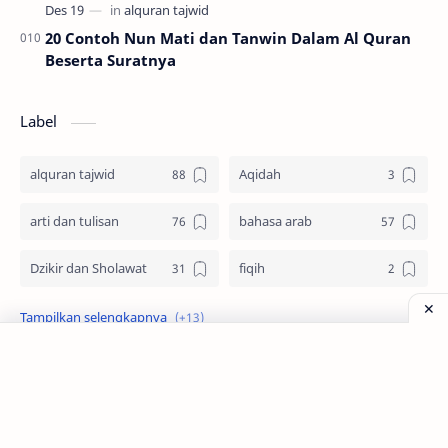
20 Contoh Nun Mati dan Tanwin Dalam Al Quran
Beserta Suratnya
Label
alquran tajwid
Aqidah
arti dan tulisan
bahasa arab
Dzikir dan Sholawat
fiqih
idul adha
Imam Syafii
keutamaan
Kisah
muharram
Nabi Muhammad SAW
Zona Santri