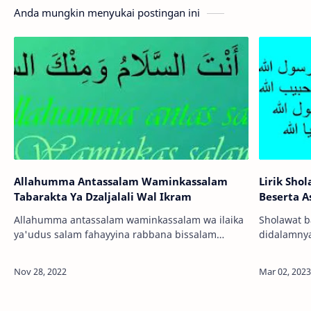
Anda mungkin menyukai postingan ini
Allahumma Antassalam Waminkassalam
Lirik Sho
Tabarakta Ya Dzaljalali Wal Ikram
Beserta A
Allahumma antassalam waminkassalam wa ilaika
Sholawat b
ya'udus salam fahayyina rabbana bissalam
didalamnya
tabarakta rabbana ya dzal jalali wal ikram. Bagi
Sholawat b
yang terbiasa sholat berjamaah pasti tidak as…
yang popule
shol…