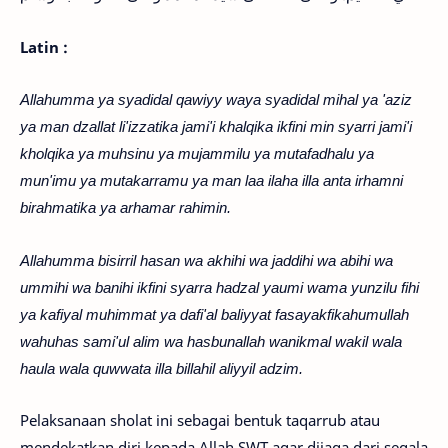
Latin :
Allahumma ya syadidal qawiyy waya syadidal mihal ya 'aziz
ya man dzallat li'izzatika jami'i khalqika ikfini min syarri jami'i
kholqika ya muhsinu ya mujammilu ya mutafadhalu ya
mun'imu ya mutakarramu ya man laa ilaha illa anta irhamni
birahmatika ya arhamar rahimin.
Allahumma bisirril hasan wa akhihi wa jaddihi wa abihi wa
ummihi wa banihi ikfini syarra hadzal yaumi wama yunzilu fihi
ya kafiyal muhimmat ya dafi'al baliyyat fasayakfikahumullah
wahuhas sami'ul alim wa hasbunallah wanikmal wakil wala
haula wala quwwata illa billahil aliyyil adzim.
Pelaksanaan sholat ini sebagai bentuk taqarrub atau
mendekatkan diri kepada Allah SWT agar dijaga dari segala