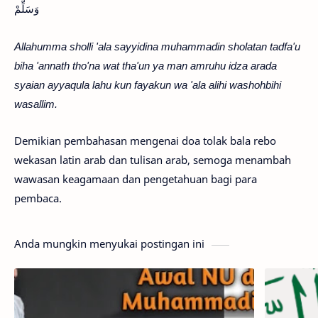
وَسَلِّمْ
Allahumma sholli 'ala sayyidina muhammadin sholatan tadfa'u
biha 'annath tho'na wat tha'un ya man amruhu idza arada
syaian ayyaqula lahu kun fayakun wa 'ala alihi washohbihi
wasallim.
Demikian pembahasan mengenai doa tolak bala rebo
wekasan latin arab dan tulisan arab, semoga menambah
wawasan keagamaan dan pengetahuan bagi para
pembaca.
Anda mungkin menyukai postingan ini