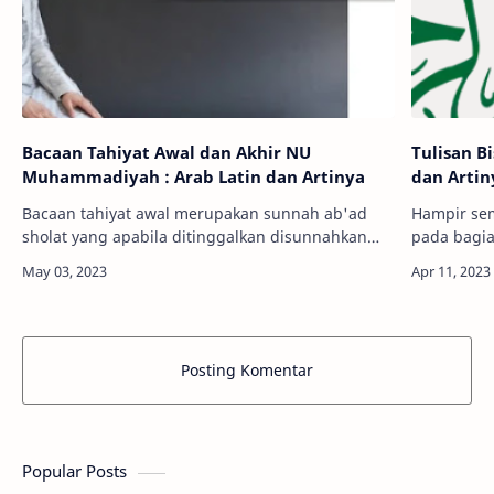
Bacaan Tahiyat Awal dan Akhir NU
Tulisan B
Muhammadiyah : Arab Latin dan Artinya
dan Artin
Bacaan tahiyat awal merupakan sunnah ab'ad
Hampir sem
sholat yang apabila ditinggalkan disunnahkan
pada bagia
melakukan sujud sahwi. Dalam praktiknya bacaan
bismillahi
tahiyat awal NU dan Muhammadiyah
Quranul ka
berbeda.Tahi…
Posting Komentar
Popular Posts