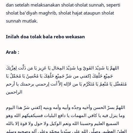
dan setelah melaksanakan sholat-sholat sunnah, seperti
sholat ba'diyah maghrib, sholat hajat ataupun sholat
sunnah mutlak.
Inilah doa tolak bala rebo wekasan
Arab :
اللهمَّ يَا شَدِيْدَ القَويّ ويا شَدِيْدَ المِحَال يَا عَزِيز يَا مَن ذَلَّت لِعِزَّتِكَ
جَمِيْعِ خَلْقِكَ إكفني من شرِّ جَمِيْعِ خَلْقِكَ يَا مُحْسِنُ يَا مُجَمِّلُ يَا
مُتَفَضَّل يَا مُنْعِمُ يَا مُتَكَرَّم يَا من لاإله إلاَّ أنت إرحمني برحمتك يا أرحم
الراحمين
اللهمَّ بسرّ الحسن وأخيه وجدّه وأبيه وأمه وبنيه إكفني شرّ هذا اليوم
وما ينزل فيه يا كافي المهمات يا دافع البليات فسيكفيكهم الله وهو
السميع العليم وحسبنا الله ونعم الوكيل ولا حول ولا قوة إلا بالله
العليّ العظيم. وصلّى الله على سيّدنا محمّد وعلى آله وصحبه وسلم