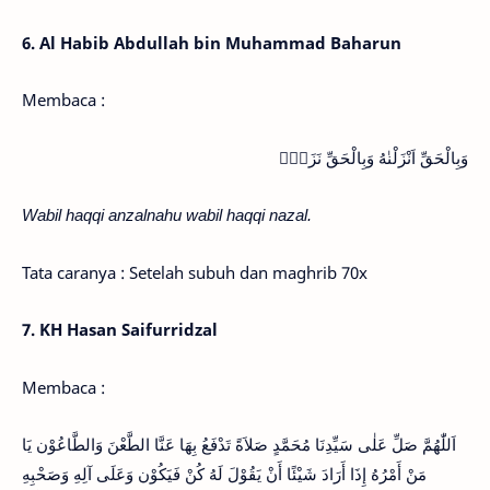
6. Al Habib Abdullah bin Muhammad Baharun
Membaca :
وَبِالْحَقِّ اَنْزَلْنٰهُ وَبِالْحَقِّ نَزَلَۗ
Wabil haqqi anzalnahu wabil haqqi nazal.
Tata caranya : Setelah subuh dan maghrib 70x
7. KH Hasan Saifurridzal
Membaca :
اَللّٰهُمَّ صَلِّ عَلٰى سَيِّدِنَا مُحَمَّدٍ صَلاَةً تَدْفَعُ بِهَا عَنَّا الطَّعْنَ وَالطَّاعُوْن يَا
مَنْ أَمْرُهُ إِذَا أَرَادَ شَيْئًا أَنْ يَقُوْلَ لَهُ كُنْ فَيَكُوْن وَعَلَى آلِهِ وَصَحْبِهِ