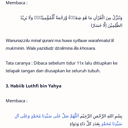
Membaca :
وَنُنَزِّلُ مِنَ الْقُرْاٰنِ مَا هُوَ شِفَاۤءٌ وَّرَحْمَةٌ لِّلْمُؤْمِنِيْنَۙ وَلَا يَزِيْدُ
الظّٰلِمِيْنَ اِلَّا خَسَارًا
Wanunazzilu minal qurani ma huwa syifauw warahmatul lil
mukminin. Wala yazidudz dzolimina illa khosara.
Tata caranya : Dibaca sebelum tidur 11x lalu ditiupkan ke
telapak tangan dan diusapkan ke seluruh tubuh.
3. Habiib Luthfi bin Yahya
Membaca :
بِسْمِ اللهِ الرَّحْمَنِ الرَّحِيْم
اَللّٰهُمَّ صَلِّ عَلٰى سَيِّدِنَا مُحَمَّدٍ وَعَلَى آلِ
سَيِّدِنَا مُحَمَّدٍ
بِعَدَدِ كلِّ دَاءٍ وَدَوَاءٍ