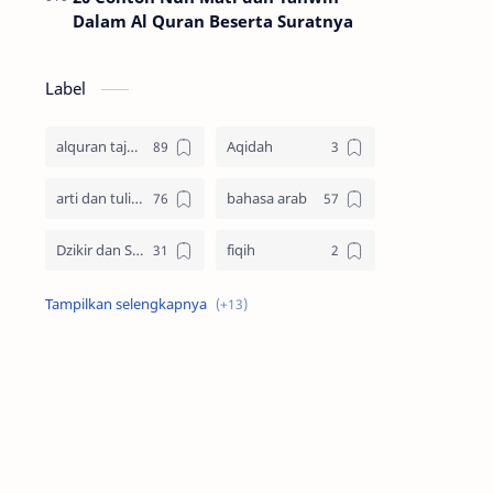
Dalam Al Quran Beserta Suratnya
Label
alquran tajwid
Aqidah
arti dan tulisan
bahasa arab
Dzikir dan Sholawat
fiqih
idul adha
Imam Syafii
keutamaan
Kisah
muharram
Nabi Muhammad SAW
nikah
Pengetahuan Islam