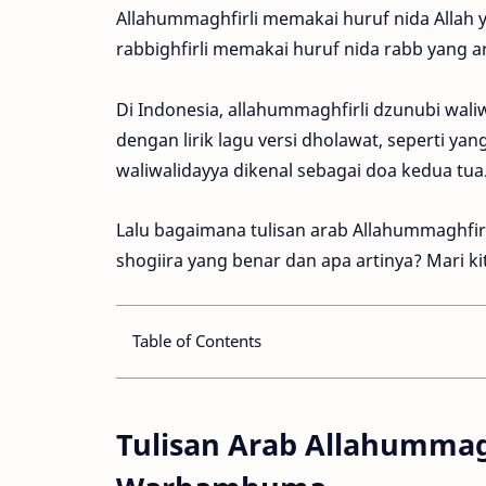
Allahummaghfirli memakai huruf nida Allah 
rabbighfirli memakai huruf nida rabb yang a
Di Indonesia, allahummaghfirli dzunubi wa
dengan lirik lagu versi dholawat, seperti ya
waliwalidayya dikenal sebagai doa kedua tua
Lalu bagaimana tulisan arab Allahummaghfi
shogiira yang benar dan apa artinya? Mari ki
Table of Contents
Tulisan Arab Allahummag