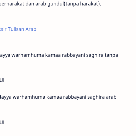
 berharakat dan arab gundul(tanpa harakat).
ir Tulisan Arab
lidayya warhamhuma kamaa rabbayani saghira tanpa
الل
walidayya warhamhuma kamaa rabbayani saghira arab
الله