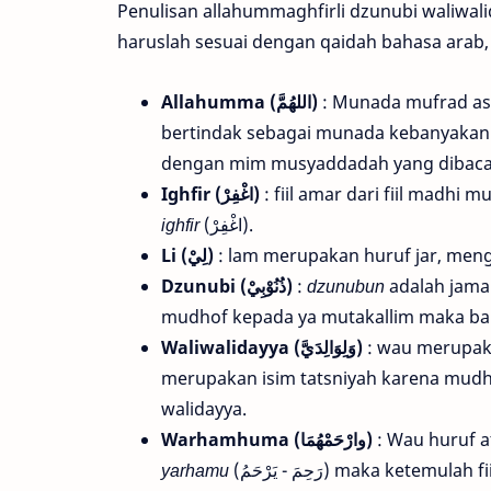
Penulisan allahummaghfirli dzunubi waliwa
haruslah sesuai dengan qaidah bahasa arab, 
: Munada mufrad asalnya adalah يا الله. Dalam k
Allahumma (اللهُمَّ)
bertindak sebagai munada kebanyakan 
Ighfir (اغْفِرْ)
: fiil amar dari fiil madhi 
ighfir
(اغْفِرْ).
Li (لِيْ)
: lam merupakan huruf jar, meng
Dzunubi (ذُنُوْبِيْ)
:
dzunubun
adalah jama
mudhof kepada ya mutakallim maka ba 
Waliwalidayya (وَلِوَالِدَيَّ)
: wau merupaka
merupakan isim tatsniyah karena mudh
walidayya.
Warhamhuma (وارْحَمْهُمَا)
: Wau huruf at
yarhamu