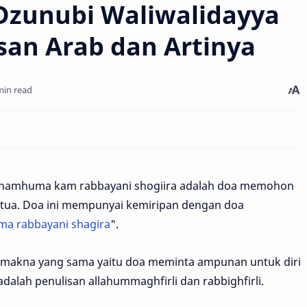
Dzunubi Waliwalidayya
an Arab dan Artinya
min read
arhamhuma kam rabbayani shogiira adalah doa memohon
gtua. Doa ini mempunyai kemiripan dengan doa
ma rabbayani shagira
".
makna yang sama yaitu doa meminta ampunan untuk diri
dalah penulisan allahummaghfirli dan rabbighfirli.