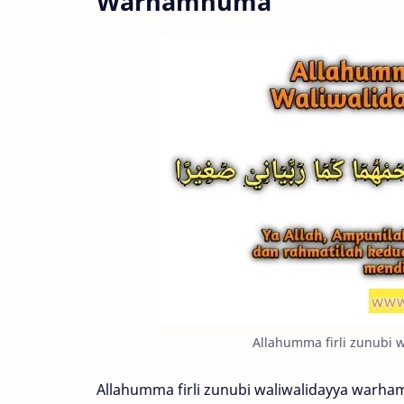
Warhamhuma
Allahumma firli zunubi 
Allahumma firli zunubi waliwalidayya warha