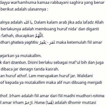
lidayya warhamhuma kamaa rabbayani saghira yang benar
berikut adalah ulasannya :
alam arab jika ada lafadz Allah
berlakunya adalah membuang huruf nida' dan diganti
dengan mim musyaddadah yang dibaca fathah, diucapkan الَلَّهُمَّ.
mudhari
ghafara yaghfiru
غَفَرَ - يَغْفِرُ maka ketemulah fiil amar
ejarkan ya mutakallim.
k dari
dzanbun
. Disini berlaku sebagai maf'ul bih dan juga
dibaca jar denagn tanda kasrah.
n huruf athof. Lam merupakan huruf jar. Walidani
of kepada ya mutakallim maka alif nun dibuang menjadi
hof. Irham adalah fiil amar dari fiil madhi mudhori
rohima
(رَحِمَ - يَرْحَمُ) maka ketemulah fiil amar irham ارْحَمْ.
Huma
(هُمَا) adalah dhomir muttasi