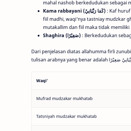
mahal nashob berkedudukan sebagai ma
Kama rabbayani (كَمَا رَبَّيَانِيْ)
: Kaf huru
fiil madhi, waqi'nya tastniay mudzkar 
mutakallim dan fiil maka tidak memilik
Shaghira (صَغِيْرًا)
: Berkedudukan sebag
Dari penjelasan diatas allahumma firli zun
Waqi'
Mufrad mudzakar mukhatab
Tatsniyah mudzakar mukhatab