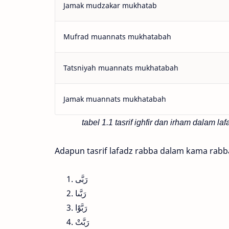
Jamak mudzakar mukhatab
Mufrad muannats mukhatabah
Tatsniyah muannats mukhatabah
Jamak muannats mukhatabah
tabel 1.1 tasrif ighfir dan irham dalam 
Adapun tasrif lafadz rabba dalam kama rabba
رَبَّى
رَبَّىا
رَبَّوْا
رَبَّتْ