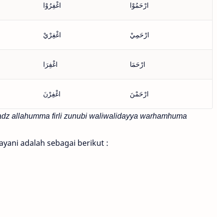
ارْحَمُوْا
اغْفِرُوْا
ارْحَمِيْ
اغْفِرْيْ
ارْحَمَا
اغْفِرَا
ارْحَمْنَ
اغْفِرْنَ
lafadz allahumma firli zunubi waliwalidayya warhamhuma
yani adalah sebagai berikut :