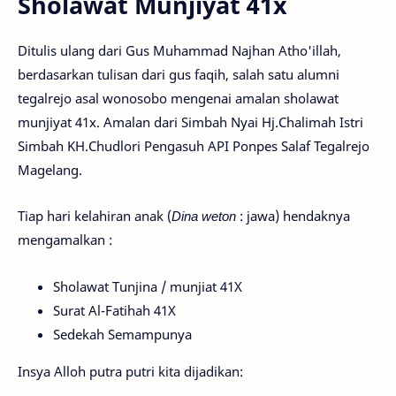
Sholawat Munjiyat 41x
Ditulis ulang dari Gus Muhammad Najhan Atho'illah,
berdasarkan tulisan dari gus faqih, salah satu alumni
tegalrejo asal wonosobo mengenai amalan sholawat
munjiyat 41x. Amalan dari Simbah Nyai Hj.Chalimah Istri
Simbah KH.Chudlori Pengasuh API Ponpes Salaf Tegalrejo
Magelang.
Tiap hari kelahiran anak (
Dina weton
: jawa) hendaknya
mengamalkan :
Sholawat Tunjina / munjiat 41X
Surat Al-Fatihah 41X
Sedekah Semampunya
Insya Alloh putra putri kita dijadikan: