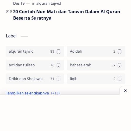
20 Contoh Nun Mati dan Tanwin Dalam Al Quran
Beserta Suratnya
Label
alquran tajwid
Aqidah
arti dan tulisan
bahasa arab
Dzikir dan Sholawat
fiqih
idul adha
Imam Syafii
keutamaan
Kisah
muharram
Nabi Muhammad SAW
Zona Santri