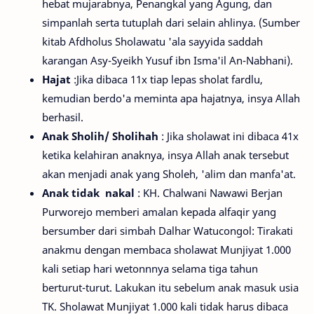
hebat mujarabnya, Penangkal yang Agung, dan
simpanlah serta tutuplah dari selain ahlinya. (Sumber
kitab Afdholus Sholawatu 'ala sayyida saddah
karangan Asy-Syeikh Yusuf ibn Isma'il An-Nabhani).
Hajat
:Jika dibaca 11x tiap lepas sholat fardlu,
kemudian berdo'a meminta apa hajatnya, insya Allah
berhasil.
Anak Sholih/ Sholihah
: Jika sholawat ini dibaca 41x
ketika kelahiran anaknya, insya Allah anak tersebut
akan menjadi anak yang Sholeh, 'alim dan manfa'at.
Anak tidak nakal
: KH. Chalwani Nawawi Berjan
Purworejo memberi amalan kepada alfaqir yang
bersumber dari simbah Dalhar Watucongol: Tirakati
anakmu dengan membaca sholawat Munjiyat 1.000
kali setiap hari wetonnnya selama tiga tahun
berturut-turut. Lakukan itu sebelum anak masuk usia
TK. Sholawat Munjiyat 1.000 kali tidak harus dibaca