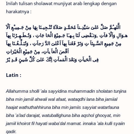
Inilah tulisan sholawat munjiyat arab lengkap dengan
harakatnya :
الَّلهـُمَّ صَلِّ عَلىَ سَيِّدِـناَ مُحَمَّـدٍ صَلآةَ تُنْـجِيـنَا بِهَا مِنْ جَـمِيـْعِ اَلْاَ
هـوَالِ وَاَلْاَ فاَتِ ,وَتـَقْضِى لَنَا بِـهـَا جَـمِيْعَ الْحَا جَاتِ ، وَتُـطَـهِـرُنَا بِهاَ
مِنْ جَمِيعِ السَّـيِئاَ تِ وَتَرْ فَعُناَ بِهاَ اَعْلىَ الدَّ رَجاَتِ ، وَتُبَـلِّـغُـنَا بِهاَ
اَقْصَ الْغاَ ياَتِ، مِنْ جَمِيْعِ الْخَيْرَاتِ
فِى
الْحَياَتِ وَبَعْدَ الْمَماَتِ اِنَّكَ عَلىَ كُلِّ شَيئٍ قَـدِ يْرٌ
Latin :
Allahumma sholli 'ala sayyidina muhammadin sholatan tunjina
biha min jamiil ahwali wal afaat, wataqdhi lana biha jamiial
haajat wathuthahhiruna biha min jamiis sayyiat watarfauna
biha 'a'lad darajat, watuballighuna biha aqshol ghooyat, min
jamiil khoirot fil hayati waba'dal mamat. innaka 'ala kulli syaiin
qadir.