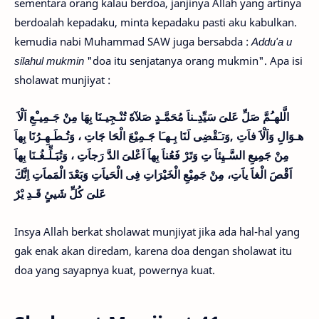
sementara orang kalau berdoa, janjinya Allah yang artinya
berdoalah kepadaku, minta kepadaku pasti aku kabulkan.
kemudia nabi Muhammad SAW juga bersabda :
Addu'a u
silahul mukmin
"doa itu senjatanya orang mukmin". Apa isi
sholawat munjiyat :
الَّلهـُمَّ صَلِّ عَلىَ سَيِّدِـناَ مُحَمَّـدٍ صَلآةَ تُنْـجِيـنَا بِهَا مِنْ جَـمِيـْعِ اَلْاَ
هـوَالِ وَاَلْاَ فاَتِ ,وَتـَقْضِى لَنَا بِـهـَا جَـمِيْعَ الْحَا جَاتِ ، وَتُـطَـهِـرُنَا بِهاَ
مِنْ جَمِيعِ السَّـيِئاَ تِ وَتَرْ فَعُناَ بِهاَ اَعْلىَ الدَّ رَجاَتِ ، وَتُبَـلِّـغُـنَا بِهاَ
اَقْصَ الْغاَ ياَتِ، مِنْ جَمِيْعِ الْخَيْرَاتِ
فِى
الْحَياَتِ وَبَعْدَ الْمَماَتِ اِنَّكَ
عَلىَ كُلِّ شَيئٍ قَـدِ يْرٌ
Insya Allah berkat sholawat munjiyat jika ada hal-hal yang
gak enak akan diredam, karena doa dengan sholawat itu
doa yang sayapnya kuat, powernya kuat.