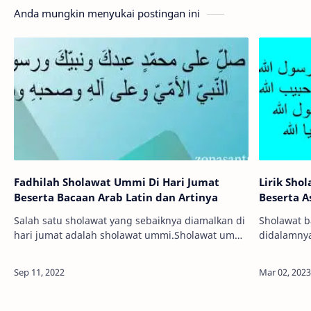
Anda mungkin menyukai postingan ini
Fadhilah Sholawat Ummi Di Hari Jumat
Lirik Sho
Beserta Bacaan Arab Latin dan Artinya
Beserta A
Salah satu sholawat yang sebaiknya diamalkan di
Sholawat b
hari jumat adalah sholawat ummi.Sholawat ummi
didalamnya
termasuk katagori sholawat yang pendek dan
Sholawat b
mempunyai faidah atau keutamaan untuk
yang popule
mengh…
shol…